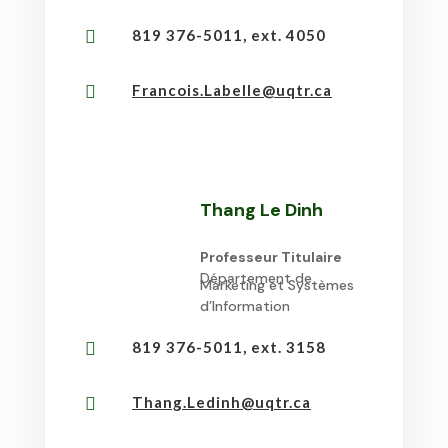
819 376-5011, ext. 4050

Francois.Labelle@uqtr.ca

Thang Le Dinh
Professeur Titulaire
Département de
Marketing et Systèmes
d’Information
819 376-5011, ext. 3158

Thang.Ledinh@uqtr.ca
