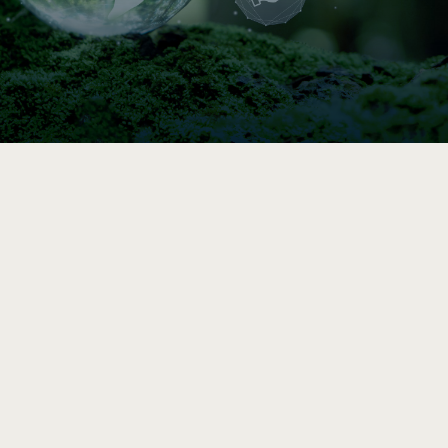

Indice de circularité
Comparez vos pratiques en 5–10 min, puis
accédez à une analyse et des
recommandations vers l’économie circulaire
après le sondage complet.