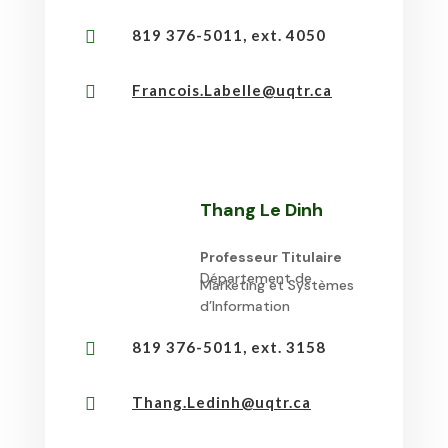
819 376-5011, ext. 4050

Francois.Labelle@uqtr.ca

Thang Le Dinh
Professeur Titulaire
Département de
Marketing et Systèmes
d’Information
819 376-5011, ext. 3158

Thang.Ledinh@uqtr.ca
