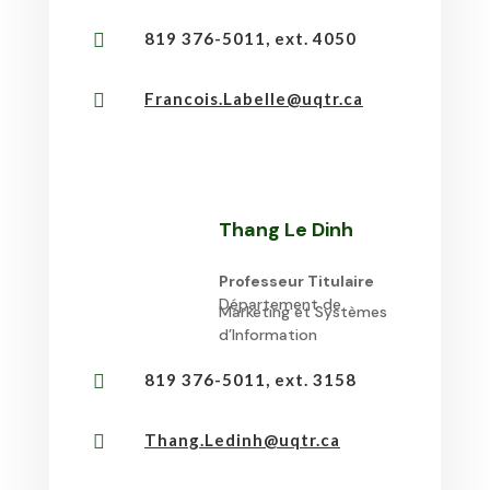
819 376-5011, ext. 4050

Francois.Labelle@uqtr.ca

Thang Le Dinh
Professeur Titulaire
Département de
Marketing et Systèmes
d’Information
819 376-5011, ext. 3158

Thang.Ledinh@uqtr.ca
